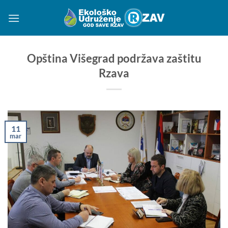
Preskoči
na
sadržaj
Opština Višegrad podržava zaštitu
Rzava
11
mar