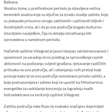
Balkana.
Shodno tome, u prethodnom periodu je obavljena većina
terenskih analiza koje su ključne za izradu studije zaštite, koje
su pokazale prisustvo strogo zaštićenih i zaštićenih biljnih i
životinjskih vrsta, ali i da je ovo područje bogato kulturno-
istorijskim nasljeđem, čija će detalja istraživanja biti
sprovedena u narednom periodu.
Načelnik opštine Višegrad je jasno iskazao zainteresovanost i
spremnost za saradnju kroz predlog za sprovođenje raznih
aktivnosti na podizanju svijesti građana, rješavanje različitih
pritisaka na ovo područje, ali i uklanjanju svih pretnji koje
postoje kako bi se ovo područje nesmetano privelo zaštiti, a
koje podrazumijeva i zahtev koji će uputiti ka Ministarstvu
energetike za raskidanje koncesija za izgradnju malih
hidroelektrana na teritoriji opštine Višegrad.
Zaštita područja reke Rzav će svakako značajno doprinijeti