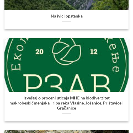
Na ivici opstanka
Izveštaj o proceni uticaja MHE na biodiverzitet
makrobeskičmenjaka i riba reka Vlasine, Jošanice, Prištavice i
Gračanice