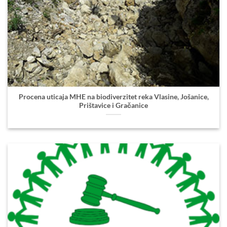
Procena uticaja MHE na biodiverzitet reka Vlasine, Jošanice,
Prištavice i Gračanice