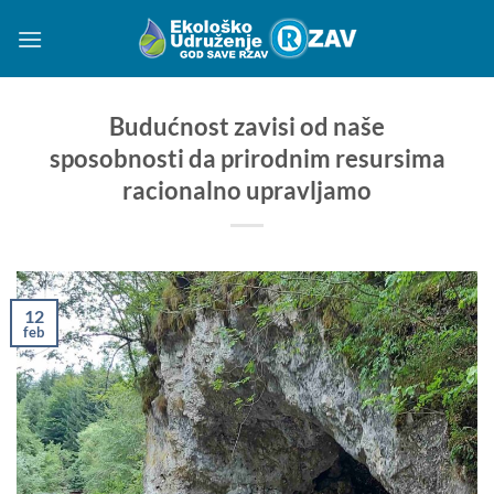
Preskoči
na
sadržaj
Budućnost zavisi od naše
sposobnosti da prirodnim resursima
racionalno upravljamo
12
feb