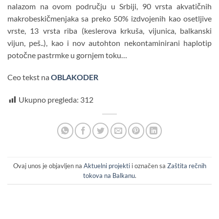
nalazom na ovom području u Srbiji, 90 vrsta akvatičnih
makrobeskičmenjaka sa preko 50% izdvojenih kao osetljive
vrste, 13 vrsta riba (keslerova krkuša, vijunica, balkanski
vijun, peš..), kao i nov autohton nekontaminirani haplotip
potočne pastrmke u gornjem toku…
Ceo tekst na
OBLAKODER
Ukupno pregleda:
312
Ovaj unos je objavljen na
Aktuelni projekti
i označen sa
Zaštita rečnih
tokova na Balkanu
.