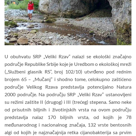
U obuhvatu SRP „Veliki Rzav” nalazi se ekološki značajno
područje Republike Srbije koje je Uredbom o ekološkoj mreži
(„Službeni glasnik RS”, broj 102/10) utvrđeno pod rednim
brojem 65 – „Mučanj” i shodno tome, celokupno zaštićeno
područje Velikog Rzava predstavlja potencijalno Natura
2000 područje. Na području SRP „Veliki Rzav” ustanovljeni
su režimi zaštite II (drugog) i III (trećeg) stepena. Samo neke
od prisutnih biljnih i životinjskih vrsta na ovom području
predstavlja nalaz 170 biljnih vrsta, od kojih je 78
međunarodnog i nacionalnog značaja, 132 vrste bentosnih
algi od kojih je najznačajnija retka cijanobakterija sa prvim