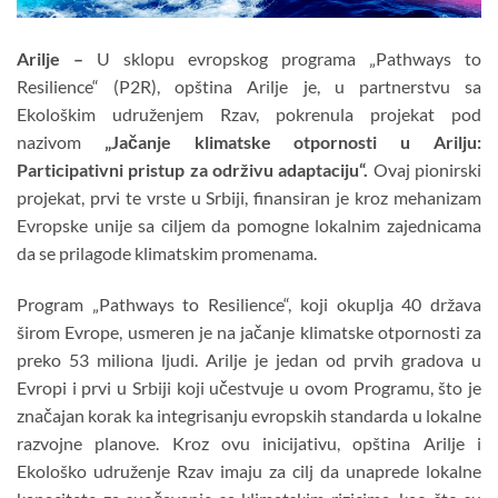
Arilje –
U sklopu evropskog programa „Pathways to
Resilience“ (P2R), opština Arilje je, u partnerstvu sa
Ekološkim udruženjem Rzav, pokrenula projekat pod
nazivom
„Jačanje klimatske otpornosti u Arilju:
Participativni pristup za održivu adaptaciju“.
Ovaj pionirski
projekat, prvi te vrste u Srbiji, finansiran je kroz mehanizam
Evropske unije sa ciljem da pomogne lokalnim zajednicama
da se prilagode klimatskim promenama.
Program „Pathways to Resilience“, koji okuplja 40 država
širom Evrope, usmeren je na jačanje klimatske otpornosti za
preko 53 miliona ljudi. Arilje je jedan od prvih gradova u
Evropi i prvi u Srbiji koji učestvuje u ovom Programu, što je
značajan korak ka integrisanju evropskih standarda u lokalne
razvojne planove. Kroz ovu inicijativu, opština Arilje i
Ekološko udruženje Rzav imaju za cilj da unaprede lokalne