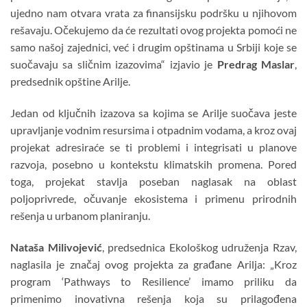
ujedno nam otvara vrata za finansijsku podršku u njihovom
rešavaju. Očekujemo da će rezultati ovog projekta pomoći ne
samo našoj zajednici, već i drugim opštinama u Srbiji koje se
suočavaju sa sličnim izazovima“ izjavio je
Predrag Maslar
,
predsednik opštine Arilje.
Jedan od ključnih izazova sa kojima se Arilje suočava jeste
upravljanje vodnim resursima i otpadnim vodama, a kroz ovaj
projekat adresiraće se ti problemi i integrisati u planove
razvoja, posebno u kontekstu klimatskih promena. Pored
toga, projekat stavlja poseban naglasak na oblast
poljoprivrede, očuvanje ekosistema i primenu prirodnih
rešenja u urbanom planiranju.
Nataša Milivojević
, predsednica Ekološkog udruženja Rzav,
naglasila je značaj ovog projekta za građane Arilja: „Kroz
program ‘Pathways to Resilience’ imamo priliku da
primenimo inovativna rešenja koja su prilagođena