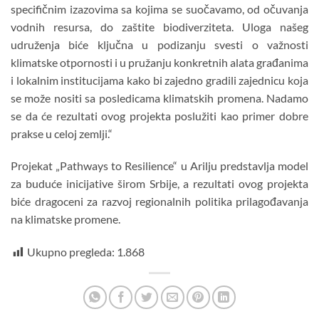
specifičnim izazovima sa kojima se suočavamo, od očuvanja
vodnih resursa, do zaštite biodiverziteta. Uloga našeg
udruženja biće ključna u podizanju svesti o važnosti
klimatske otpornosti i u pružanju konkretnih alata građanima
i lokalnim institucijama kako bi zajedno gradili zajednicu koja
se može nositi sa posledicama klimatskih promena. Nadamo
se da će rezultati ovog projekta poslužiti kao primer dobre
prakse u celoj zemlji.“
Projekat „Pathways to Resilience“ u Arilju predstavlja model
za buduće inicijative širom Srbije, a rezultati ovog projekta
biće dragoceni za razvoj regionalnih politika prilagođavanja
na klimatske promene.
Ukupno pregleda:
1.868