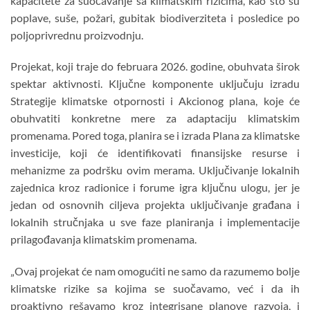
kapacitete za suočavanje sa klimatskim rizicima, kao što su
poplave, suše, požari, gubitak biodiverziteta i posledice po
poljoprivrednu proizvodnju.
Projekat, koji traje do februara 2026. godine, obuhvata širok
spektar aktivnosti. Ključne komponente uključuju izradu
Strategije klimatske otpornosti i Akcionog plana, koje će
obuhvatiti konkretne mere za adaptaciju klimatskim
promenama. Pored toga, planira se i izrada Plana za klimatske
investicije, koji će identifikovati finansijske resurse i
mehanizme za podršku ovim merama. Uključivanje lokalnih
zajednica kroz radionice i forume igra ključnu ulogu, jer je
jedan od osnovnih ciljeva projekta uključivanje građana i
lokalnih stručnjaka u sve faze planiranja i implementacije
prilagođavanja klimatskim promenama.
„Ovaj projekat će nam omogućiti ne samo da razumemo bolje
klimatske rizike sa kojima se suočavamo, već i da ih
proaktivno rešavamo kroz integrisane planove razvoja, i