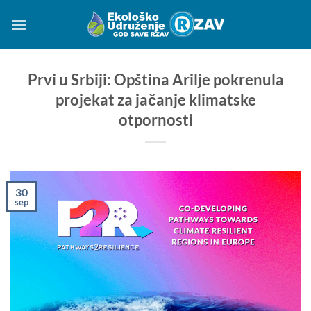
Preskoči
na
sadržaj
Prvi u Srbiji: Opština Arilje pokrenula
projekat za jačanje klimatske
otpornosti
30
sep