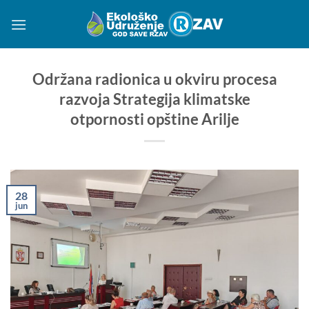
Preskoči
na
sadržaj
Održana radionica u okviru procesa
razvoja Strategija klimatske
otpornosti opštine Arilje
28
jun