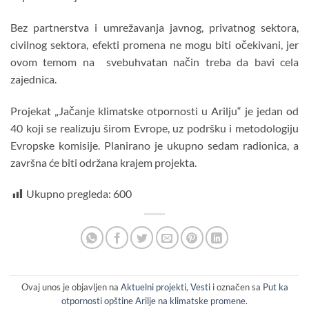
Bez partnerstva i umrežavanja javnog, privatnog sektora,
civilnog sektora, efekti promena ne mogu biti očekivani, jer
ovom temom na svebuhvatan način treba da bavi cela
zajednica.
Projekat „Jačanje klimatske otpornosti u Arilju“ je jedan od
40 koji se realizuju širom Evrope, uz podršku i metodologiju
Evropske komisije. Planirano je ukupno sedam radionica, a
završna će biti održana krajem projekta.
Ukupno pregleda:
600
Ovaj unos je objavljen na
Aktuelni projekti
,
Vesti
i označen sa
Put ka
otpornosti opštine Arilje na klimatske promene
.