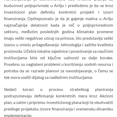
budućnost poljoprivrede u Arilju i predloženo je da se kroz
Investicioni plan definišu konkretni projekti i izvori
finansiranja. Opštepoznato je da je gajenje malina u Arilju
najznačajnija delatnost kada je reč o poljoprivrednom
sektoru, međutim poslednjih godina klimatske promene
imaju veliki negativan uticaj na prinose, što predstavlja veliki
izazov u smislu prilagođavanja tehnologija i zaštite kvaliteta
proizvoda. Učešće lokalne zajednice i povezivanje sa naučnim
institucijama biće od ključne važnosti za dalje korake.
Posebno su naglašeni problemi u korišćenju vodnih resursa i
potreba da se razrade planovi za navodnjavanje, o čemu se
tek mora voditi dijalog sa nadležnim institucijama.
Sledeći koraci u procesu strateškog planiranja
podrazumevaju definisanje konkretnih mera kroz Akcioni
plan, a zatim i pripremu Investicionog plana koji će obuhvatiti
predloge projekata, izvore finansiranja i vremensku dinamiku
implementacije.