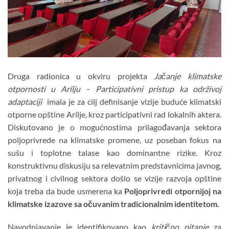
Druga radionica u okviru projekta
Jačanje klimatske
otpornosti u Arilju – Participativni pristup ka održivoj
adaptaciji
imala je za cilj definisanje vizije buduće klimatski
otporne opštine Arilje, kroz participativni rad lokalnih aktera.
Diskutovano je o mogućnostima prilagođavanja sektora
poljoprivrede na klimatske promene, uz poseban fokus na
sušu i toplotne talase kao dominantne rizike. Kroz
konstruktivnu diskusiju sa relevatnim predstavnicima javnog,
privatnog i civilnog sektora došlo se vizije razvoja opštine
koja treba da bude usmerena ka
Poljoprivredi otpornijoj na
klimatske izazove sa očuvanim tradicionalnim identitetom.
Navodnjavanje je identifikovano kao
kritično pitanje
za