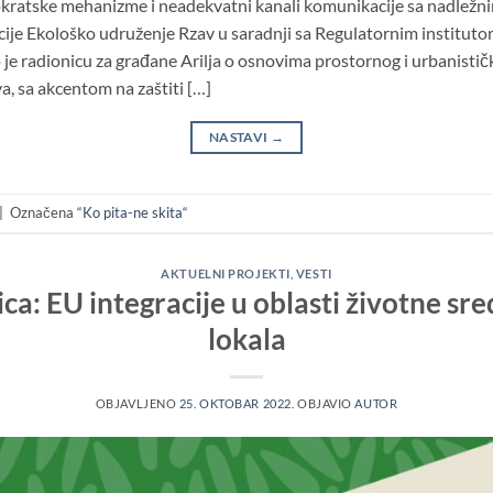
ratske mehanizme i neadekvatni kanali komunikacije sa nadlež
cije Ekološko udruženje Rzav u saradnji sa Regulatornim institutom
 je radionicu za građane Arilja o osnovima prostornog i urbanistič
a, sa akcentom na zaštiti […]
NASTAVI
→
|
Označena
“Ko pita-ne skita“
AKTUELNI PROJEKTI
,
VESTI
ca: EU integracije u oblasti životne sr
lokala
OBJAVLJENO
25. OKTOBAR 2022.
OBJAVIO
AUTOR