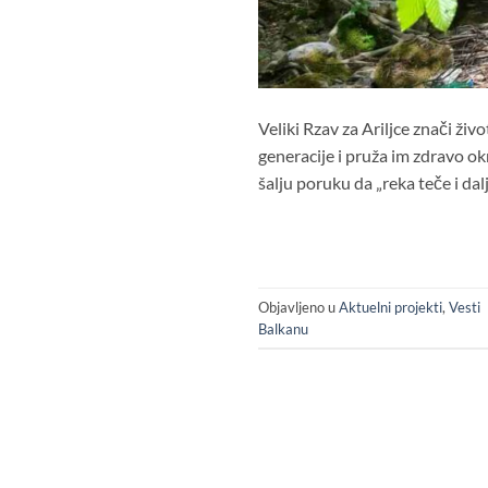
Veliki Rzav za Ariljce znači ži
generacije i pruža im zdravo o
šalju poruku da „reka teče i dalj
Objavljeno u
Aktuelni projekti
,
Vesti
Balkanu