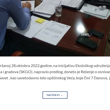
žanoj 28.oktobra 2022.godine, na inicijativu Ekološkog udruženja R
 i gradova (SKGO), napravio predlog, doneto je Rešenje o osnivan
 Savet , kao savetodavno telo opštinskog Veća, koje čini 7 članova,
NASTAVI
→