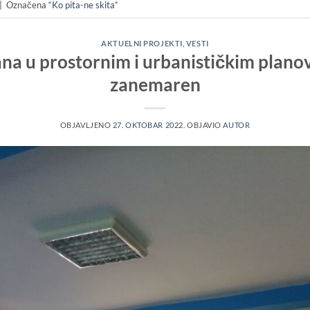
|
Označena
“Ko pita-ne skita“
AKTUELNI PROJEKTI
,
VESTI
na u prostornim i urbanističkim planov
zanemaren
OBJAVLJENO
27. OKTOBAR 2022.
OBJAVIO
AUTOR