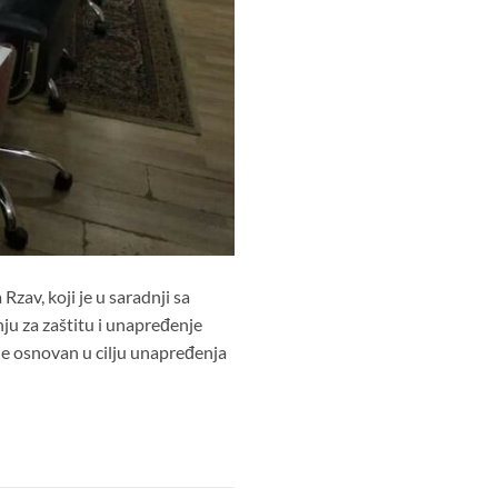
zav, koji je u saradnji sa
ju za zaštitu i unapređenje
 je osnovan u cilju unapređenja