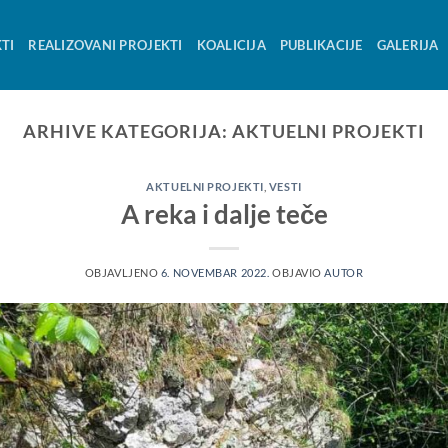
TI
REALIZOVANI PROJEKTI
KOALICIJA
PUBLIKACIJE
GALERIJA
ARHIVE KATEGORIJA:
AKTUELNI PROJEKTI
AKTUELNI PROJEKTI
,
VESTI
A reka i dalje teče
OBJAVLJENO
6. NOVEMBAR 2022.
OBJAVIO
AUTOR