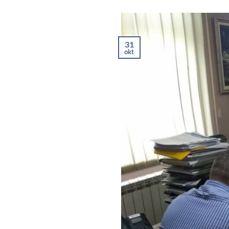
31
okt