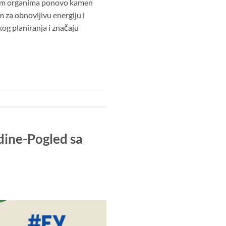
nim organima ponovo kamen
 za obnovljivu energiju i
kog planiranja i značaju
edine-Pogled sa