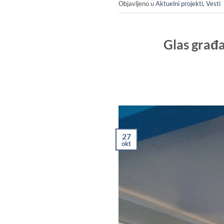
Objavljeno u
Aktuelni projekti
,
Vesti
Glas građa
27
okt