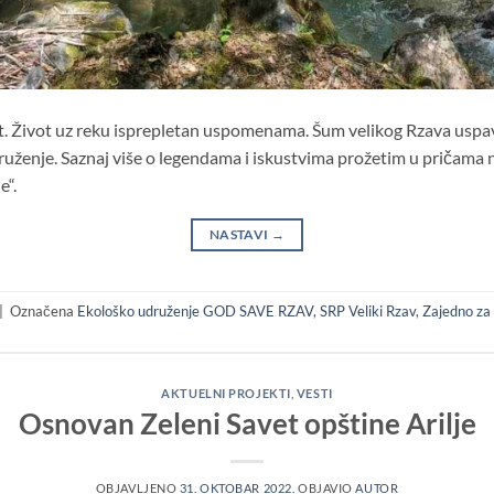
vot. Život uz reku isprepletan uspomenama. Šum velikog Rzava uspavl
kruženje. Saznaj više o legendama i iskustvima prožetim u pričama
e“.
NASTAVI
→
|
Označena
Ekološko udruženje GOD SAVE RZAV
,
SRP Veliki Rzav
,
Zajedno za
AKTUELNI PROJEKTI
,
VESTI
Osnovan Zeleni Savet opštine Arilje
OBJAVLJENO
31. OKTOBAR 2022.
OBJAVIO
AUTOR