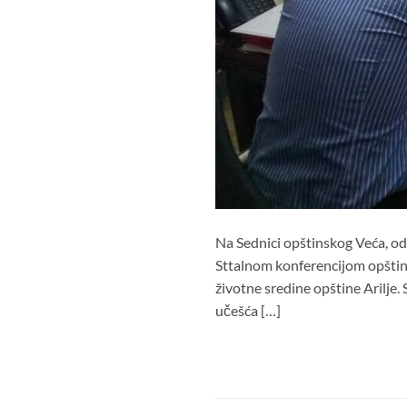
Na Sednici opštinskog Veća, odr
Sttalnom konferencijom opština
životne sredine opštine Arilje.
učešća […]