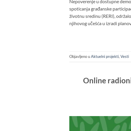
Nepoverenje u dostupne demok
spoticanja građanske participa
životnu sredinu (RERI), održalo
njihovog učešća u izradi planov
Objavljeno u
Aktuelni projekti
,
Vesti
Online radioni