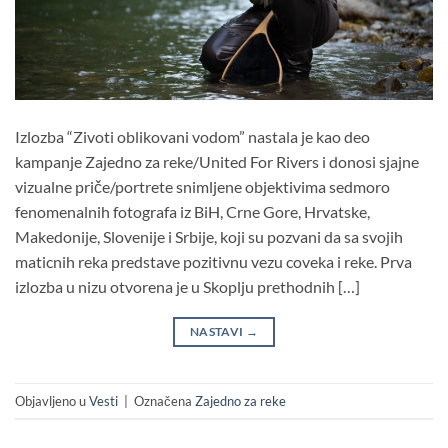
Izlozba “Zivoti oblikovani vodom” nastala je kao deo
kampanje Zajedno za reke/United For Rivers i donosi sjajne
vizualne priče/portrete snimljene objektivima sedmoro
fenomenalnih fotografa iz BiH, Crne Gore, Hrvatske,
Makedonije, Slovenije i Srbije, koji su pozvani da sa svojih
maticnih reka predstave pozitivnu vezu coveka i reke. Prva
izlozba u nizu otvorena je u Skoplju prethodnih […]
NASTAVI
→
Objavljeno u
Vesti
|
Označena
Zajedno za reke