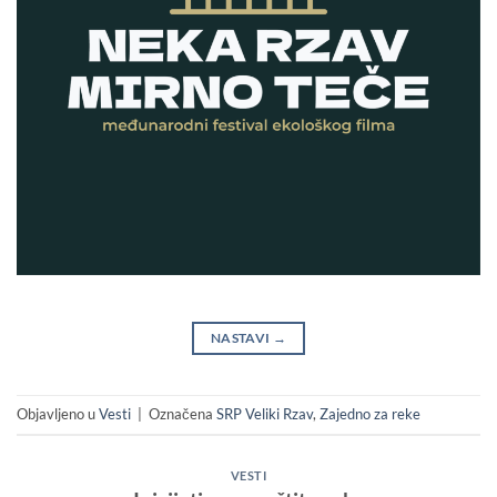
NASTAVI
→
Objavljeno u
Vesti
|
Označena
SRP Veliki Rzav
,
Zajedno za reke
VESTI