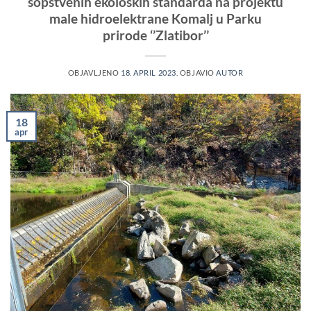
sopstvenih ekoloških standarda na projektu
male hidroelektrane Komalj u Parku
prirode ‘’Zlatibor’’
OBJAVLJENO
18. APRIL 2023.
OBJAVIO
AUTOR
18
apr