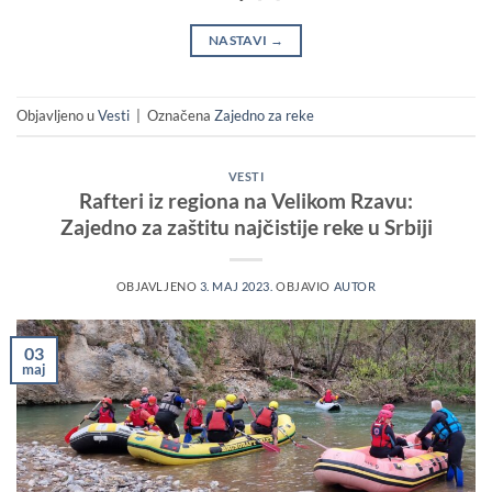
NASTAVI
→
Objavljeno u
Vesti
|
Označena
Zajedno za reke
VESTI
Rafteri iz regiona na Velikom Rzavu:
Zajedno za zaštitu najčistije reke u Srbiji
OBJAVLJENO
3. MAJ 2023.
OBJAVIO
AUTOR
03
maj