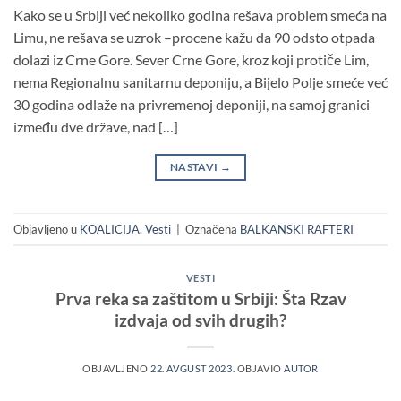
Kako se u Srbiji već nekoliko godina rešava problem smeća na
Limu, ne rešava se uzrok –procene kažu da 90 odsto otpada
dolazi iz Crne Gore. Sever Crne Gore, kroz koji protiče Lim,
nema Regionalnu sanitarnu deponiju, a Bijelo Polje smeće već
30 godina odlaže na privremenoj deponiji, na samoj granici
između dve države, nad […]
NASTAVI
→
Objavljeno u
KOALICIJA
,
Vesti
|
Označena
BALKANSKI RAFTERI
VESTI
Prva reka sa zaštitom u Srbiji: Šta Rzav
izdvaja od svih drugih?
OBJAVLJENO
22. AVGUST 2023.
OBJAVIO
AUTOR