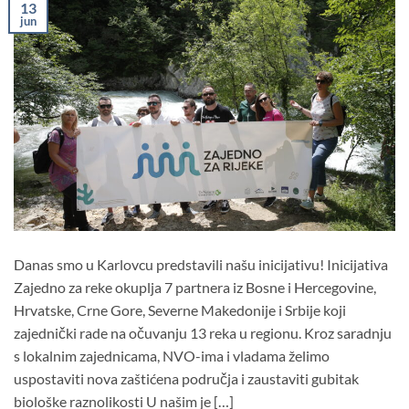
13
jun
Danas smo u Karlovcu predstavili našu inicijativu! Inicijativa
Zajedno za reke okuplja 7 partnera iz Bosne i Hercegovine,
Hrvatske, Crne Gore, Severne Makedonije i Srbije koji
zajednički rade na očuvanju 13 reka u regionu. Kroz saradnju
s lokalnim zajednicama, NVO-ima i vladama želimo
uspostaviti nova zaštićena područja i zaustaviti gubitak
biološke raznolikosti U našim je […]