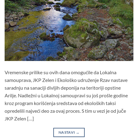
Vremenske prilike su ovih dana omogućile da Lokalna
samouprava, JKP Zelen i Ekološko udruženje Rzav nastave
saradnju na sanaciji divljih deponija na teritoriji opstine
Arilje. Nadležni u Lokalnoj samoupravi su još prošle godine
kroz program korišćenja sredstava od ekoloških taksi
opredelili najveći deo za ovaj proces. S tim u vezi je od juče
JKP Zelen […]
NASTAVI
→