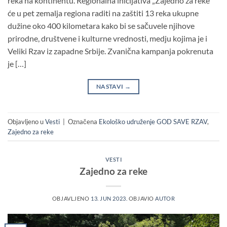
reka na kontinentu. Regionalna inicijativa „Zajedno za reke“
će u pet zemalja regiona raditi na zaštiti 13 reka ukupne
dužine oko 400 kilometara kako bi se sačuvele njihove
prirodne, društvene i kulturne vrednosti, medju kojima je i
Veliki Rzav iz zapadne Srbije. Zvanična kampanja pokrenuta
je […]
NASTAVI
→
Objavljeno u
Vesti
|
Označena
Ekološko udruženje GOD SAVE RZAV
,
Zajedno za reke
VESTI
Zajedno za reke
OBJAVLJENO
13. JUN 2023.
OBJAVIO
AUTOR