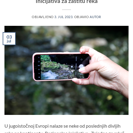
Inicijativa za zaštitu reka
OBJAVLJENO
3. JUL 2023.
OBJAVIO
AUTOR
03
jul
U jugoistočnoj Evropi nalaze se neke od poslednjih divljih