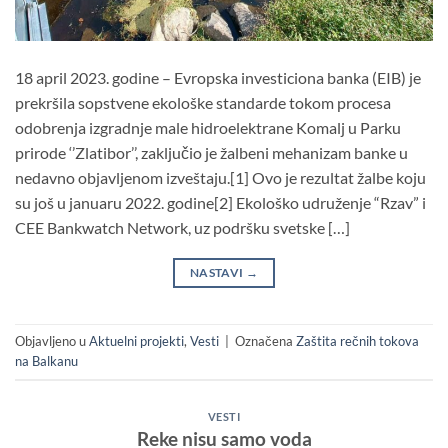
18 april 2023. godine – Evropska investiciona banka (EIB) je
prekršila sopstvene ekološke standarde tokom procesa
odobrenja izgradnje male hidroelektrane Komalj u Parku
prirode ‘’Zlatibor’’, zaključio je žalbeni mehanizam banke u
nedavno objavljenom izveštaju.[1] Ovo je rezultat žalbe koju
su još u januaru 2022. godine[2] Ekološko udruženje “Rzav” i
CEE Bankwatch Network, uz podršku svetske […]
NASTAVI
→
Objavljeno u
Aktuelni projekti
,
Vesti
|
Označena
Zaštita rečnih tokova
na Balkanu
VESTI
Reke nisu samo voda