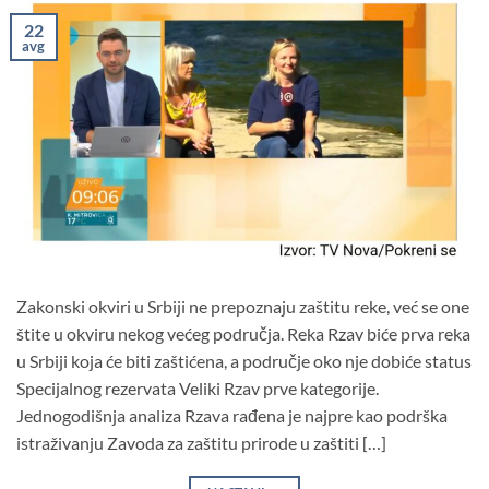
22
avg
Zakonski okviri u Srbiji ne prepoznaju zaštitu reke, već se one
štite u okviru nekog većeg područja. Reka Rzav biće prva reka
u Srbiji koja će biti zaštićena, a područje oko nje dobiće status
Specijalnog rezervata Veliki Rzav prve kategorije.
Jednogodišnja analiza Rzava rađena je najpre kao podrška
istraživanju Zavoda za zaštitu prirode u zaštiti […]