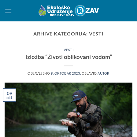
Preskoči
na
sadržaj
ARHIVE KATEGORIJA:
VESTI
VESTI
Izložba “Životi oblikovani vodom“
OBJAVLJENO
9. OKTOBAR 2023.
OBJAVIO
AUTOR
09
okt