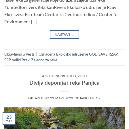
#unitedforrivers #BalkanRivers Ekološko udruženje Rzav
Eko-svest Eco-team Centar za životnu sredinu / Center for
Environment […]
NASTAVI
→
Objavljeno u
Vesti
|
Označena
Ekološko udruženje GOD SAVE RZAV
,
SRP Veliki Rzav
,
Zajedno za reke
AKTUELNI PROJEKTI
,
VESTI
Divlja deponija i reka Panjica
OBJAVLJENO
23. MART 2023.
OBJAVIO
AUTOR
23
mar