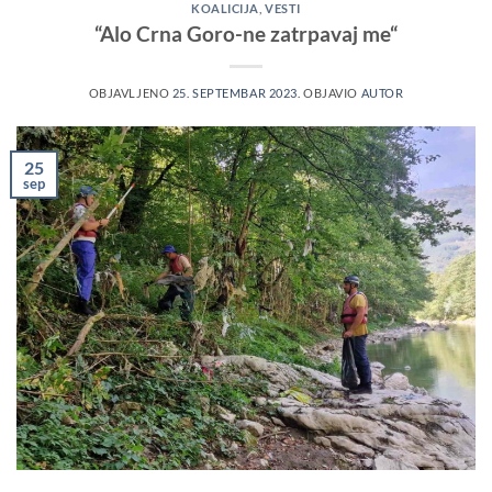
KOALICIJA
,
VESTI
“Alo Crna Goro-ne zatrpavaj me“
OBJAVLJENO
25. SEPTEMBAR 2023.
OBJAVIO
AUTOR
25
sep