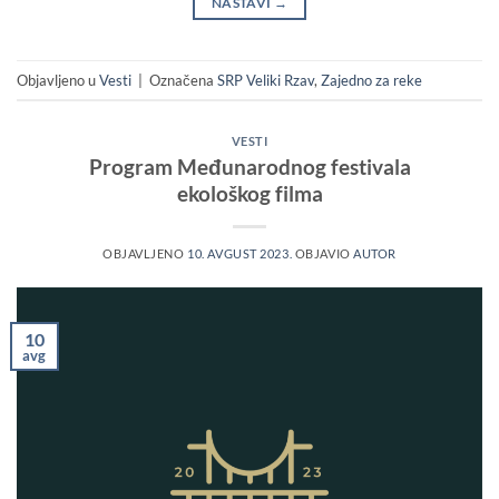
NASTAVI
→
Objavljeno u
Vesti
|
Označena
SRP Veliki Rzav
,
Zajedno za reke
VESTI
Program Međunarodnog festivala
ekološkog filma
OBJAVLJENO
10. AVGUST 2023.
OBJAVIO
AUTOR
10
avg