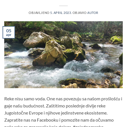
OBJAVLJENO
5. APRIL 2023.
OBJAVIO
AUTOR
05
apr
Reke nisu samo voda. One nas povezuju sa našom prošlošću i
gaje našu budućnost. Zaštitimo poslednje divlje reke
Jugoistočne Evrope i njihove jedinstvene ekosisteme.
Zapratite nas na Facebooku i pomozite nam da očuvamo
naše reke za generacije koje dolaze. #zajednozareke