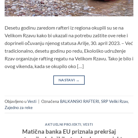
Desetu godinu zaredom rafteri iz regiona okupili su se na
Velikom Rzavu kako bi ukazali na potrebu zaštite ove reke i
doprineli očuvanju njenog statusa Arilje, 30. april 2023. – Već
tradicionalno, desetu godinu po redu, Ekološko udruženje
Rzav organizuje rafting regatu na Velikom Rzavu. Tako je bilo i
ovog vikenda, kada se okupilo oko […]
NASTAVI
→
Objavljeno u
Vesti
|
Označena
BALKANSKI RAFTERI
,
SRP Veliki Rzav
,
Zajedno za reke
AKTUELNI PROJEKTI
,
VESTI
Matična banka EU priznala prekršaj