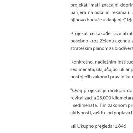
projekat imati značajni dopr
barijera na ostalim rekama u S
njihovo buduće uklanjanje,” izj
Projekat će takođe razmatra
posebno kroz Zelenu agendu za
strateškim planom za biodiverz
Konkretno, nadležnim institu
sedimenata, uključujući uklanja
postojećih zakona i pravilnika,
“Ovaj projekat je direktan d
revitalizacija 25,000 kilometar
i sedimenata. Tim zakonom pre
aktivnosti, zaštitu od poplava i
Ukupno pregleda:
1.846