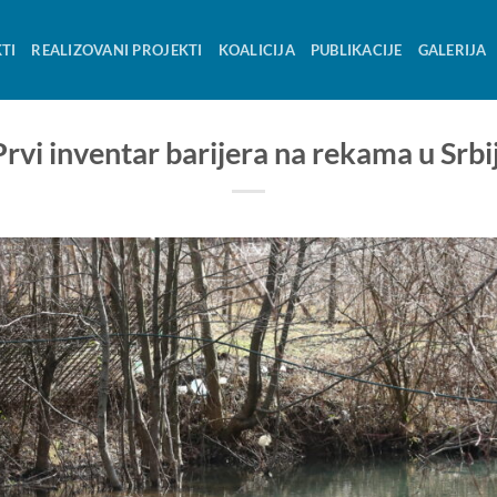
TI
REALIZOVANI PROJEKTI
KOALICIJA
PUBLIKACIJE
GALERIJA
Prvi inventar barijera na rekama u Srbij