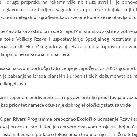
e i druge prepreke na rekama više ne služe svrsi ili je obnov
u uglavnom stare barijere sagrađene za potrebe ribnjaka koji nis
koje su nelegalno izgrađene, kao i sve one koje više ne obavljaju fu
ite Zavoda za zaštitu prirode Srbije, Ministarstvo zaštite životne
 toka Velikog Rzava i uspostavljanje Specijalnog rezervata pr
načaja cilj Ekološkog udruženja Rzav je da se upravo na ovom
klanjanju nefunkcionalnih barijera.
tisaka na ovom području Udruženje je započelo još 2020. godine 
m je zabranjena izrada planskih i urbanističkih dokumenata za ra
elikog Rzava.
sokim stepenom biodiverziteta, a njegove pritoke predstavljaju važna
m kao prioritet nameće očuvanje dobrog ekološkog statusa vode.
 Open Rivers Programme prepoznao Ekološko udruženje Rzav kao 
aj proces u Srbiji. Reč je o prvom ovakvom projektu, kojim će se 
sistematizovani podaci o lokacijama i broju barijera inače u Srbi