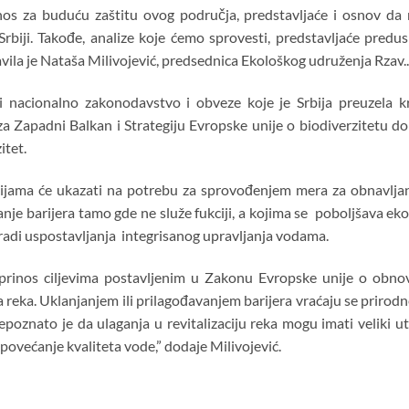
inos za buduću zaštitu ovog područja, predstavljaće i osnov da
rbiji. Takođe, analize koje ćemo sprovesti, predstavljaće predu
avila je Nataša Milivojević, predsednica Ekološkog udruženja Rzav..
ti nacionalno zakonodavstvo i obveze koje je Srbija preuzela
 Zapadni Balkan i Strategiju Evropske unije o biodiverzitetu do
itet.
cijama će ukazati na potrebu za sprovođenjem mera za obnavlja
nje barijera tamo gde ne služe fukciji, a kojima se poboljšava ek
 radi uspostavljanja integrisanog upravljanja vodama.
oprinos ciljevima postavljenim u Zakonu Evropske unije o obnov
a reka. Uklanjanjem ili prilagođavanjem barijera vraćaju se prirod
poznato je da ulaganja u revitalizaciju reka mogu imati veliki u
 povećanje kvaliteta vode,” dodaje Milivojević.