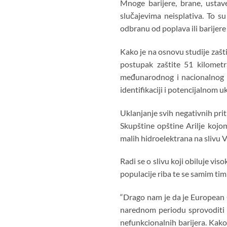
Mnoge barijere, brane, ustav
slučajevima neisplativa. To s
odbranu od poplava ili barijere 
Kako je na osnovu studije zašt
postupak zaštite 51 kilometra
međunarodnog i nacionalnog z
identifikaciji i potencijalnom u
Uklanjanje svih negativnih pri
Skupštine opštine Arilje kojo
malih hidroelektrana na slivu V
Radi se o slivu koji obiluje vi
populacije riba te se samim ti
“Drago nam je da je European
narednom periodu sprovoditi ov
nefunkcionalnih barijera. Kako 