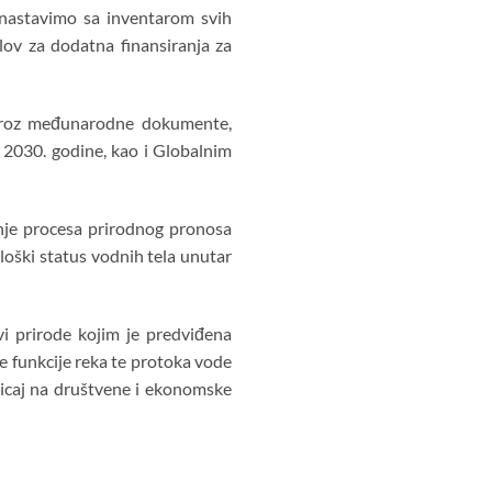
 nastavimo sa inventarom svih
slov za dodatna finansiranja za
 kroz međunarodne dokumente,
 2030. godine, kao i Globalnim
nje procesa prirodnog pronosa
ološki status vodnih tela unutar
i prirode kojim je predviđena
ne funkcije reka te protoka vode
ticaj na društvene i ekonomske