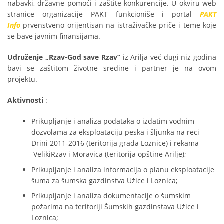
nabavki, državne pomoći i zaštite konkurencije. U okviru web
stranice organizacije PAKT funkcioniše i portal
PAKT
Info
prvenstveno orijentisan na istraživačke priče i teme koje
se bave javnim finansijama.
Udruženje
„
Rzav-God save Rzav
”
iz Arilja već dugi niz godina
bavi se zaštitom životne sredine i partner je na ovom
projektu.
Aktivnosti
:
Prikupljanje i analiza podataka o izdatim vodnim
dozvolama za eksploataciju peska i šljunka na reci
Drini 2011-2016 (teritorija grada Loznice) i rekama
VelikiRzav i Moravica (teritorija opštine Arilje);
Prikupljanje i analiza informacija o planu eksploatacije
šuma za šumska gazdinstva Užice i Loznica;
Prikupljanje i analiza dokumentacije o šumskim
požarima na teritoriji Šumskih gazdinstava Užice i
Loznica;