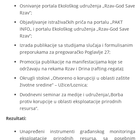
Osnivanje portala Ekološkog udruženja „Rzav-God Save
Rzav”;
O
bjavljivanje istraživačkih priča na portalu „PAKT
INFO„ i portalu Ekološkog udruženja „Rzav-God Save
Rzav”;
Izrada publikacije sa studijama slučaja i formulisanim
preporukama za pregovaračko Poglavlje 27;
Promocija publikacije na manifestacijama koje se
održavaju na rekama Rzav i Drina (rafting-regata);
Okrugli stolovi „Otvoreno o korupciji u oblasti zaštite
životne sredine“ – Užice/Loznica;
Dvodnevni seminar za medije i udruženja/„Borba
protiv korupcije u oblasti eksploatacije prirodnih
resursa“.
Rezultati:
Unapređeni instrumenti građanskog monitoringa
eksploatacije prirodnih resursa, sa posebnim