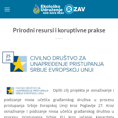
Preskoči
na
sadržaj
Prirodni resursi i koruptivne prakse
25
jun
Opšti cilj projekta je osnaživanje i
podizanje nivoa učešća građanskog društva u procesu
pristupanja Srbije Evropskoj Uniji kroz Poglavlje 27. Kroz
osnaživanje i podizanje nivoa učešća građanskog društva u
procesu pristupanja Srbije EU kroz jačanje kapaciteta