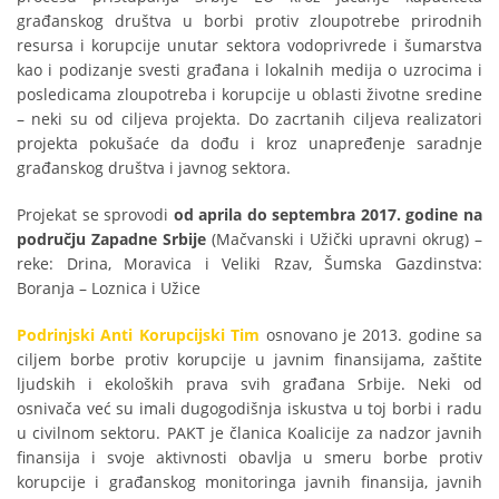
građanskog društva u borbi protiv zloupotrebe prirodnih
resursa i korupcije unutar sektora vodoprivrede i šumarstva
kao i podizanje svesti građana i lokalnih medija o uzrocima i
posledicama zloupotreba i korupcije u oblasti životne sredine
– neki su od ciljeva projekta. Do zacrtanih ciljeva realizatori
projekta pokušaće da dođu i kroz unapređenje saradnje
građanskog društva i javnog sektora.
Projekat se sprovodi
od aprila do septembra 2017. godine na
području Zapadne Srbije
(Mačvanski i Užički upravni okrug) –
reke: Drina, Moravica i Veliki Rzav, Šumska Gazdinstva:
Boranja – Loznica i Užice
Podrinjski Anti Korupcijski Tim
osnovano je 2013. godine sa
ciljem borbe protiv korupcije u javnim finansijama, zaštite
ljudskih i ekoloških prava svih građana Srbije. Neki od
osnivača već su imali dugogodišnja iskustva u toj borbi i radu
u civilnom sektoru. PAKT je članica Koalicije za nadzor javnih
finansija i svoje aktivnosti obavlja u smeru borbe protiv
korupcije i građanskog monitoringa javnih finansija, javnih