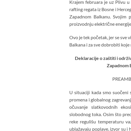
Krajem februara je uz Plivu u
rafting regata iz Bosne i Herce
Zapadnom Balkanu. Svojim po
proizvodnju električne energij
Ovo je tek početak, jer se sve v
Balkana i za sve dobrobiti koje
Deklaracije o zaštiti i odr
Zapadnom 
PREAMB
U situaciji kada smo suočeni 
promena i globalnog zagrevanj
očuvanje slatkovodnih eko
slobodnog toka. Osim što preds
reke regulišu temperaturu va
ublažavaju poplave, izvor su i 