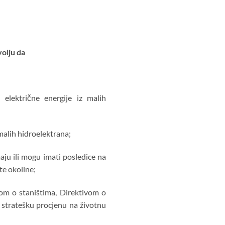
olju da
električne energije iz malih
malih hidroelektrana;
aju ili mogu imati posledice na
te okoline;
om o staništima, Direktivom o
 stratešku procjenu na životnu