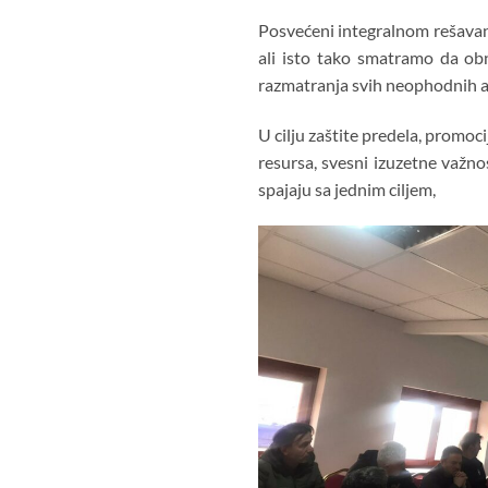
Posvećeni integralnom rešavanj
ali isto tako smatramo da obn
razmatranja svih neophodnih as
U cilju zaštite predela, promoc
resursa, svesni izuzetne važno
spajaju sa jednim ciljem,