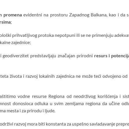
ih promena
evidentni na prostoru Zapadnog Balkana, kao i da 
rsima
;
kološki prihvatljivog protoka nepotpuni ili se ne primenjuju adekva
okalne zajednice;
 i geodiverzitet predstavljaju značajan prirodni
resurs i potencij
eta života i razvoj lokalnih zajednica ne može teći odvojeno od
štitimo vodne resurse Regiona od neodrživog korišćenja i sist
nost donosioca odluka u svim zemljama regiona da učine odluč
ma mesta i za prirodu i ljude.
i održivi razvoj mora biti konstanta za uspešno savladavanje prepr