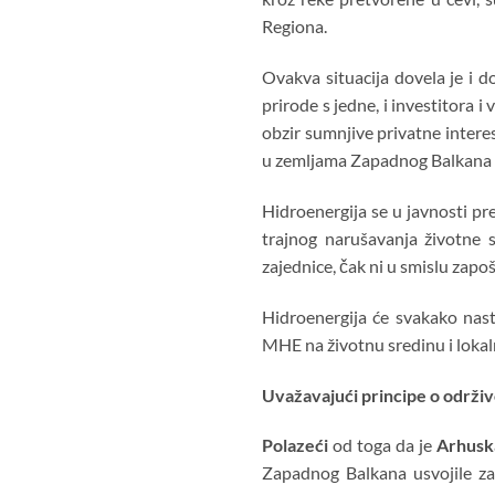
Regiona.
Ovakva situacija dovela je i d
prirode s jedne, i investitora 
obzir sumnjive privatne intere
u zemljama Zapadnog Balkana s
Hidroenergija se u javnosti pre
trajnog narušavanja životne s
zajednice, čak ni u smislu zapoš
Hidroenergija će svakako nasta
MHE na životnu sredinu i loka
Uvažavajući
principe o održi
Polazeći
od toga da je
Arhusk
Zapadnog Balkana usvojile zak