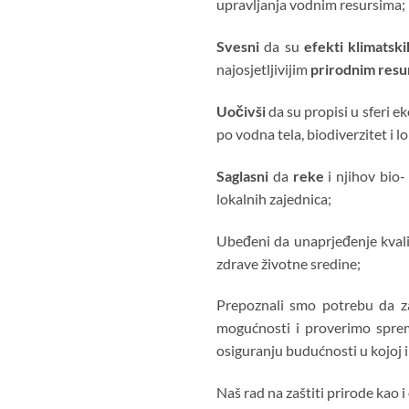
upravljanja vodnim resursima;
Svesni
da su
efekti klimatsk
najosjetljivijim
prirodnim resu
Uočivši
da su propisi u sferi e
po vodna tela, biodiverzitet i l
Saglasni
da
reke
i njihov bio-
lokalnih zajednica;
Ubeđeni da unaprjeđenje kvalit
zdrave životne sredine;
Prepoznali smo potrebu da za
mogućnosti i proverimo sprem
osiguranju budućnosti u kojoj i
Naš rad na zaštiti prirode kao 