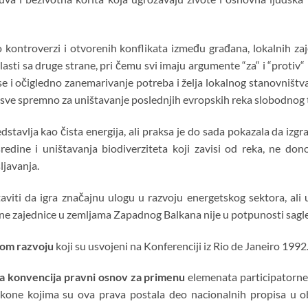
o kontroverzi i otvorenih konflikata između građana, lokalnih zaje
i vlasti sa druge strane, pri čemu svi imaju argumente “za“ i “pro
se i očigledno zanemarivanje potreba i želja lokalnog stanovništv
ve spremno za uništavanje poslednjih evropskih reka slobodnog 
dstavlja kao čista energija, ali praksa je do sada pokazala da iz
redine i uništavanja biodiverziteta koji zavisi od reka, ne don
ljavanja.
viti da igra značajnu ulogu u razvoju energetskog sektora, ali 
lne zajednice u zemljama Zapadnog Balkana nije u potpunosti sagl
vom razvoju
koji su usvojeni na Konferenciji iz Rio de Janeiro 1992
a konvencija pravni osnov za primenu
elemenata participatorne 
one kojima su ova prava postala deo nacionalnih propisa u obl