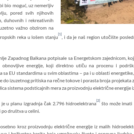
bi bio moguć, uz nemerljiv
lju, pored svih njihovih
ih, duhovnih i rekreativnih
zuzetno važno obzirom na
[1]
vropskih reka u lošem stanju
, i da je naš region utočište posl
lje Zapadnog Balkana potpisale sa Energetskom zajednicom, koj
 obnovljive energije, koji direktno utiču na procenu i podršk
sa EU standardima u svim oblastima – pa i u oblasti energetike, 
e do izuzetnog pritiska na rečne tokove i porasta broja projekata
dica sistema podsticajnih mera za proizvodnju električne energije i
[2]
e u planu izgradnja čak 2.796 hidroelektrana
što može imati 
 po društva u celini.
posebno kroz proizvodnju električne energije iz malih hidroelek
uva i beživotna korita koja ugrožavaju živote i osnovna ljudska