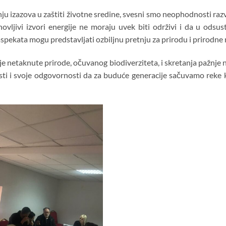
u izazova u zaštiti životne sredine, svesni smo neophodnosti razvo
ovljivi izvori energije ne moraju uvek biti održivi i da u odsus
pekata mogu predstavljati ozbiljnu pretnju za prirodu i prirodne 
ije netaknute prirode, očuvanog biodiverziteta, i skretanja pažnje
sti i svoje odgovornosti da za buduće generacije sačuvamo reke k