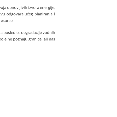
ja obnovljivih izvora energije,
tvu odgovarajućeg planiranja i
resurse;
 na posledice degradacije vodnih
oje ne poznaju granice, ali nas