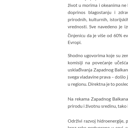
život u morima i okeanima ne 
doprinos blagostanju i zdrav
prirodnih, kulturnih, istorijsk
vrednosti. Sve navedeno je i
činjenicu da je više od 60% e
Evropi.
Shodno ugovorima koje su zem
komisiji na povećanje učešća
usklađivanja Zapadnog Balkana 
svega vladavine prava – došlo j
u regionu. Direktna je to posle
Na rekama Zapadnog Balkana j
prirodu i životnu sredinu, tako i
Održivi razvoj hidroenergije, 
kroz reke pretvorene u cevi, s