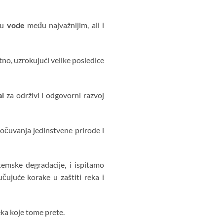
su
vode
među najvažnijim, ali i
tno, uzrokujući velike posledice
al
za održivi i odgovorni razvoj
 očuvanja jedinstvene prirode i
emske degradacije, i ispitamo
ujuće korake u zaštiti reka i
eka koje tome prete.