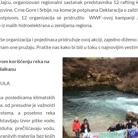
 Jajcu, organizovan regionalni sastanak predstavnika 12 rafting
govine, Crne Gore i Srbije, na kome je potpisana Deklaracija o zašti
tpisom, 12 organizacija se pridružilo WWF-ovoj kampanji za
e iz malih hidroelektrana u zemljama regiona.
iše organizacija i pojedinaca pridružuje ovoj akciji, zajedno dižemo 
 nam one pružaju. Pratite nas kako bi bili u toku s najnovijim vesti
živom korišćenju reka na
Balkanu
ULA
sa posledicama klimatskih
a, od presudne je važnosti
sistema, a posebno reka
tavljaju izvor pitke vode,
zduha, prečišćavaju vodu,
hranjivih materija bez kojih