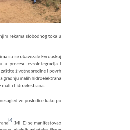
ednjim rekama slobodnog toka u
ima su se obavezale Evropskoj
u u procesu evrointegracija i
zaštite životne sredine i povrh
 za gradnju malih hidroelektrana
z malih hidroelektrana.
nesagledive posledice kako po
[3]
trana
(MHE) se manifestovao
 prava lokalnih zajednica širom