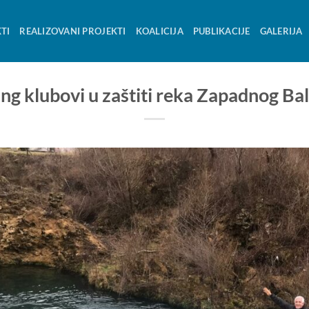
TI
REALIZOVANI PROJEKTI
KOALICIJA
PUBLIKACIJE
GALERIJA
ing klubovi u zaštiti reka Zapadnog Ba