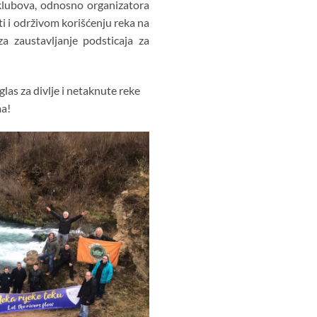
 klubova, odnosno organizatora
ti i održivom korišćenju reka na
 zaustavljanje podsticaja za
glas za divlje i netaknute reke
ma!