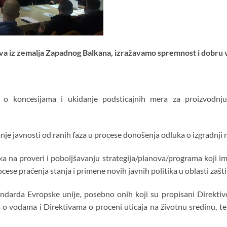
ova iz zemalja Zapadnog Balkana, izražavamo spremnost i dobru v
 o koncesijama i ukidanje podsticajnih mera za proizvodnju 
nje javnosti od ranih faza u procese donošenja odluka o izgradnji 
 na proveri i poboljšavanju strategija/planova/programa koji im
cese praćenja stanja i primene novih javnih politika u oblasti zašti
ndarda Evropske unije, posebno onih koji su propisani Direktiv
o vodama i Direktivama o proceni uticaja na životnu sredinu, te