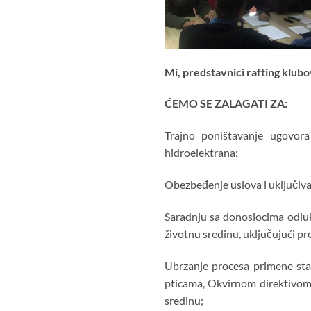
Mi, predstavnici rafting klub
ĆEMO SE ZALAGATI ZA:
Trajno poništavanje ugovora
hidroelektrana;
Obezbeđenje uslova i uključiva
Saradnju sa donosiocima odluka
životnu sredinu, uključujući pro
Ubrzanje procesa primene sta
pticama, Okvirnom direktivom 
sredinu;