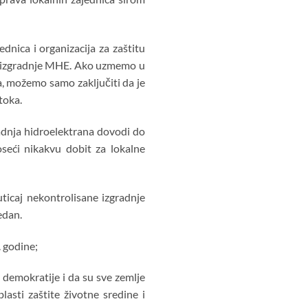
dnica i organizacija za zaštitu
tiv“ izgradnje MHE. Ako uzmemo u
a, možemo samo zaključiti da je
toka.
gradnja hidroelektrana dovodi do
oseći nikakvu dobit za lokalne
uticaj nekontrolisane izgradnje
edan.
. godine;
demokratije i da su sve zemlje
asti zaštite životne sredine i